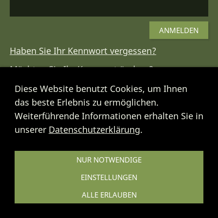
Haben Sie Ihr Kennwort vergessen?
Möchten Sie Ihr Kennwort ändern?
Diese Website benutzt Cookies, um Ihnen
das beste Erlebnis zu ermöglichen.
Weiterführende Informationen erhalten Sie in
COOKIES
unserer
Datenschutzerklärung
.
Cookies
NUR NOTWENDIGE
© 2026 - Heimat- und Kulturverein
EINSTELLUNGEN
Gönnheim e.V. - Alle Rechte vorbehalten
ALLE ERLAUBEN